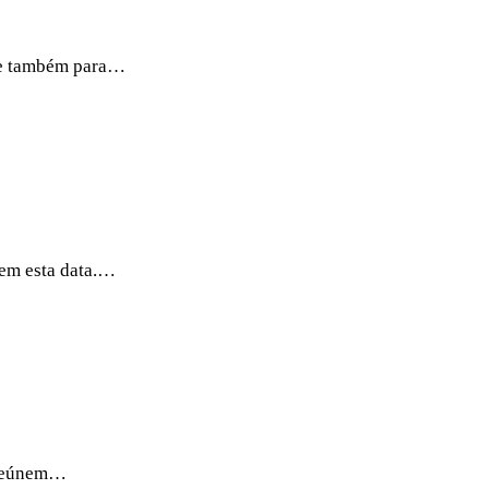
é e também para…
hem esta data.…
e reúnem…