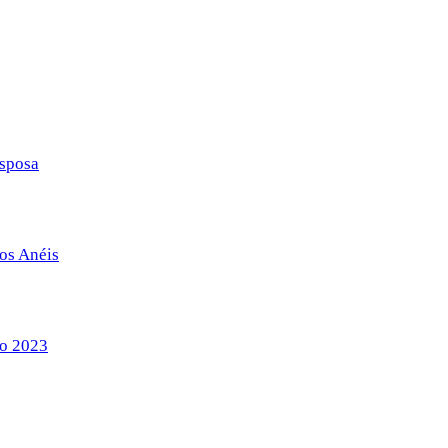
esposa
dos Anéis
do 2023