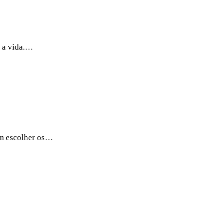
e a vida.…
 em escolher os…