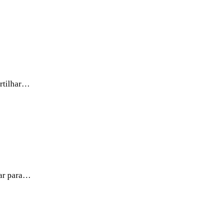
artilhar…
rar para…