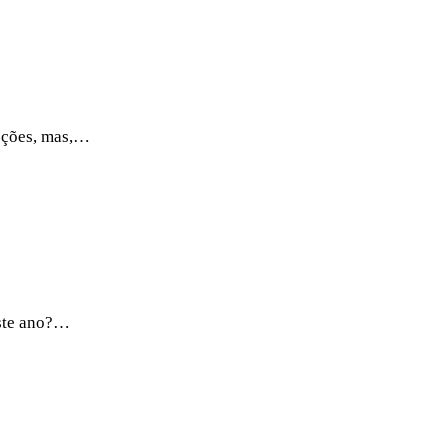
opções, mas,…
este ano?…