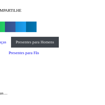
MPARTILHE
nças
Presentes para Homens
Presentes para Fãs
itas…