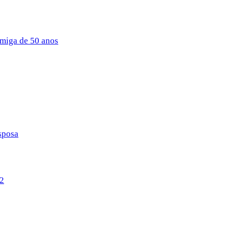
amiga de 50 anos
esposa
22