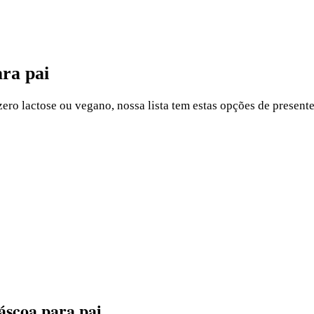
ara pai
zero lactose ou vegano, nossa lista tem estas opções de presen
páscoa para pai